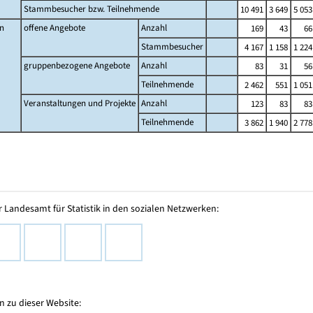
Stammbesucher bzw. Teilnehmende
10 491
3 649
5 053
n
offene Angebote
Anzahl
169
43
66
Stammbesucher
4 167
1 158
1 224
gruppenbezogene Angebote
Anzahl
83
31
56
Teilnehmende
2 462
551
1 051
Veranstaltungen und Projekte
Anzahl
123
83
83
Teilnehmende
3 862
1 940
2 778
 Landesamt für Statistik in den sozialen Netzwerken:
 zu dieser Website: