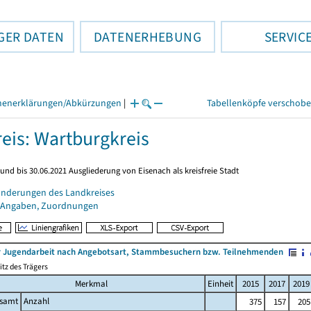
GER DATEN
DATENERHEBUNG
SERVIC
henerklärungen/Abkürzungen
|
Tabellenköpfe verschob
eis: Wartburgkreis
und bis 30.06.2021 Ausgliederung von Eisenach als kreisfreie Stadt
änderungen des Landkreises
 Angaben, Zuordnungen
r Jugendarbeit nach Angebotsart, Stammbesuchern bzw. Teilnehmenden
tz des Trägers
Merkmal
Einheit
2015
2017
2019
esamt
Anzahl
375
157
205