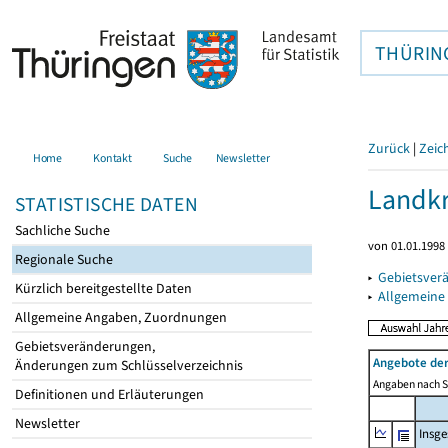
THÜRIN
Zurück
|
Zeic
Home
Kontakt
Suche
Newsletter
Landkr
STATISTISCHE DATEN
Sachliche Suche
von 01.01.1998 
Regionale Suche
▸
Gebietsver
Kürzlich bereitgestellte Daten
▸
Allgemeine
Allgemeine Angaben, Zuordnungen
Gebietsveränderungen,
Angebote de
Änderungen zum Schlüsselverzeichnis
Angaben nach Si
Definitionen und Erläuterungen
Newsletter
Insg