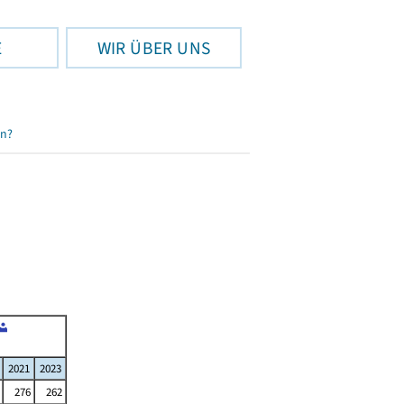
E
WIR ÜBER UNS
en?
2021
2023
276
262