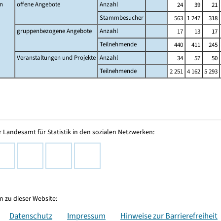
n
offene Angebote
Anzahl
24
39
21
Stammbesucher
563
1 247
318
gruppenbezogene Angebote
Anzahl
17
13
17
Teilnehmende
440
411
245
Veranstaltungen und Projekte
Anzahl
34
57
50
Teilnehmende
2 251
4 162
5 293
 Landesamt für Statistik in den sozialen Netzwerken:
 zu dieser Website:
Datenschutz
Impressum
Hinweise zur Barrierefreiheit