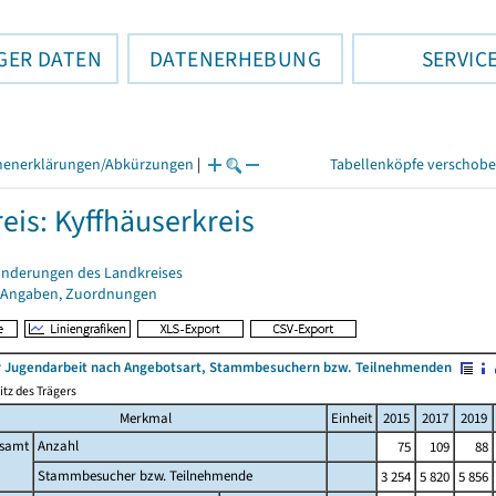
GER DATEN
DATENERHEBUNG
SERVIC
henerklärungen/Abkürzungen
|
Tabellenköpfe verschob
eis: Kyffhäuserkreis
änderungen des Landkreises
 Angaben, Zuordnungen
r Jugendarbeit nach Angebotsart, Stammbesuchern bzw. Teilnehmenden
tz des Trägers
Merkmal
Einheit
2015
2017
2019
esamt
Anzahl
75
109
88
Stammbesucher bzw. Teilnehmende
3 254
5 820
5 856