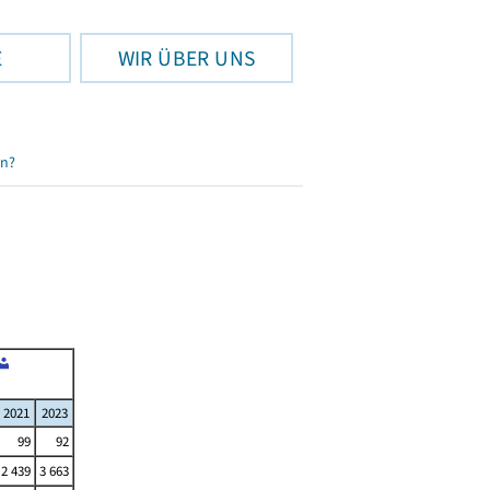
E
WIR ÜBER UNS
en?
2021
2023
99
92
2 439
3 663