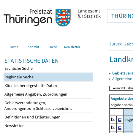
THÜRIN
Zurück
|
Zeic
Home
Kontakt
Suche
Newsletter
Landk
STATISTISCHE DATEN
Sachliche Suche
▸
Gebietsver
Regionale Suche
▸
Allgemeine
Kürzlich bereitgestellte Daten
Allgemeine Angaben, Zuordnungen
Angebote de
Gebietsveränderungen,
Angaben nach Si
Änderungen zum Schlüsselverzeichnis
Definitionen und Erläuterungen
Insg
Newsletter