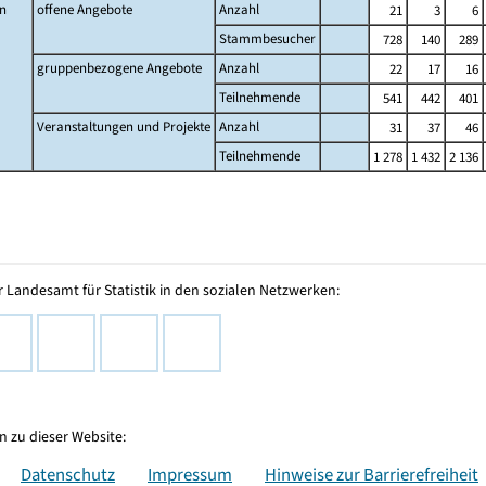
n
offene Angebote
Anzahl
21
3
6
Stammbesucher
728
140
289
gruppenbezogene Angebote
Anzahl
22
17
16
Teilnehmende
541
442
401
Veranstaltungen und Projekte
Anzahl
31
37
46
Teilnehmende
1 278
1 432
2 136
 Landesamt für Statistik in den sozialen Netzwerken:
 zu dieser Website:
Datenschutz
Impressum
Hinweise zur Barrierefreiheit