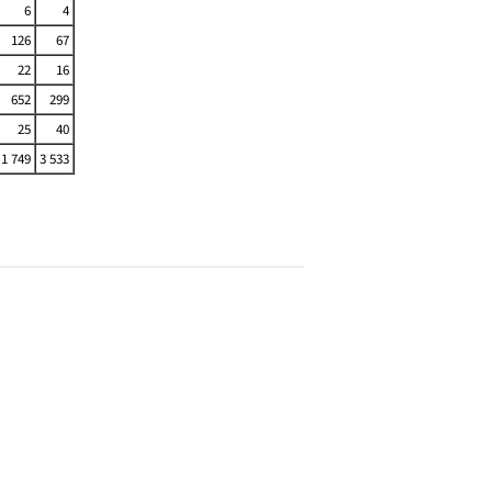
6
4
126
67
22
16
652
299
25
40
1 749
3 533