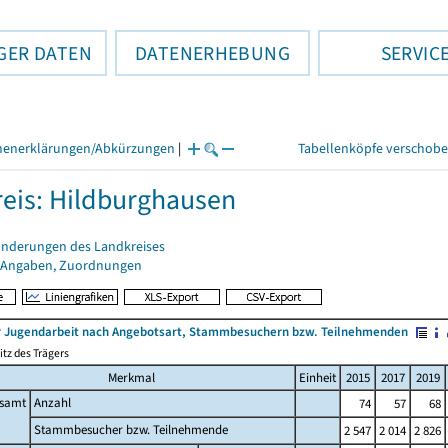
GER DATEN
DATENERHEBUNG
SERVIC
henerklärungen/Abkürzungen
|
Tabellenköpfe verschob
eis: Hildburghausen
änderungen des Landkreises
 Angaben, Zuordnungen
r Jugendarbeit nach Angebotsart, Stammbesuchern bzw. Teilnehmenden
tz des Trägers
Merkmal
Einheit
2015
2017
2019
esamt
Anzahl
74
57
68
Stammbesucher bzw. Teilnehmende
2 547
2 014
2 826