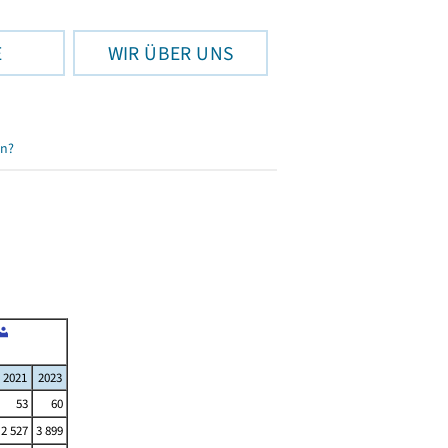
E
WIR ÜBER UNS
en?
2021
2023
53
60
2 527
3 899