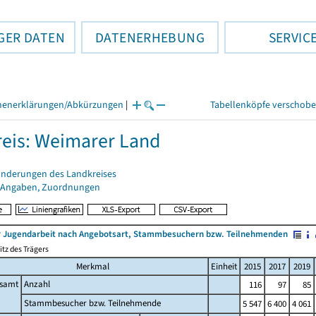
GER DATEN
DATENERHEBUNG
SERVIC
henerklärungen/Abkürzungen
|
Tabellenköpfe verschob
eis: Weimarer Land
änderungen des Landkreises
 Angaben, Zuordnungen
r Jugendarbeit nach Angebotsart, Stammbesuchern bzw. Teilnehmenden
tz des Trägers
Merkmal
Einheit
2015
2017
2019
esamt
Anzahl
116
97
85
Stammbesucher bzw. Teilnehmende
5 547
6 400
4 061