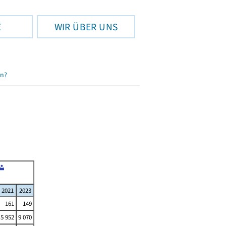
E
WIR ÜBER UNS
en?
2021
2023
161
149
5 952
9 070