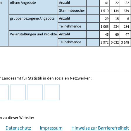
n
offene Angebote
Anzahl
41
22
32
Stammbesucher
1 510
1 134
679
gruppenbezogene Angebote
Anzahl
29
15
6
Teilnehmende
1 065
234
234
Veranstaltungen und Projekte
Anzahl
46
60
47
Teilnehmende
2 972
5 032
3 148
 Landesamt für Statistik in den sozialen Netzwerken:
 zu dieser Website:
Datenschutz
Impressum
Hinweise zur Barrierefreiheit