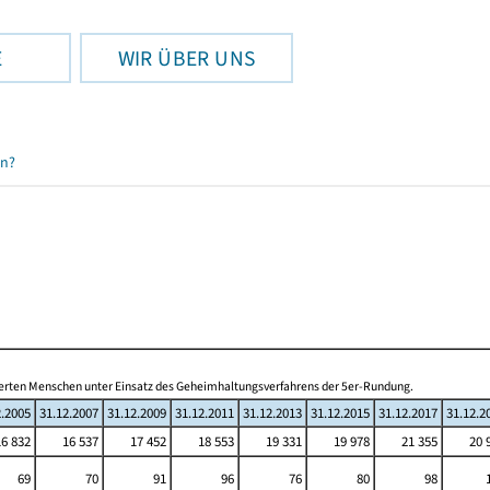
E
WIR ÜBER UNS
en?
inderten Menschen unter Einsatz des Geheimhaltungsverfahrens der 5er-Rundung.
2.2005
31.12.2007
31.12.2009
31.12.2011
31.12.2013
31.12.2015
31.12.2017
31.12.2
16 832
16 537
17 452
18 553
19 331
19 978
21 355
20 
69
70
91
96
76
80
98