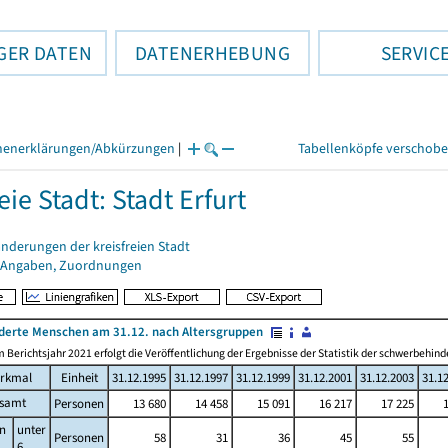
GER DATEN
DATENERHEBUNG
SERVIC
henerklärungen/Abkürzungen
|
Tabellenköpfe verschob
eie Stadt: Stadt Erfurt
nderungen der kreisfreien Stadt
 Angaben, Zuordnungen
derte Menschen am 31.12. nach Altersgruppen
 Berichtsjahr 2021 erfolgt die Veröffentlichung der Ergebnisse der Statistik der schwerbeh
rkmal
Einheit
31.12.1995
31.12.1997
31.12.1999
31.12.2001
31.12.2003
31.1
esamt
Personen
13 680
14 458
15 091
16 217
17 225
n
unter
Personen
58
31
36
45
55
6