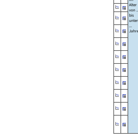
Alter
von ..
bis
unter
...
Jahr