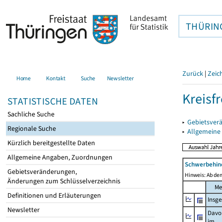
THÜRIN
Zurück
|
Zeic
Home
Kontakt
Suche
Newsletter
Kreisfr
STATISTISCHE DATEN
Sachliche Suche
▸
Gebietsverä
Regionale Suche
▸
Allgemeine
Kürzlich bereitgestellte Daten
Allgemeine Angaben, Zuordnungen
Schwerbehin
Gebietsveränderungen,
Hinweis: Ab dem
Änderungen zum Schlüsselverzeichnis
Me
Definitionen und Erläuterungen
Insg
Newsletter
Davo
im