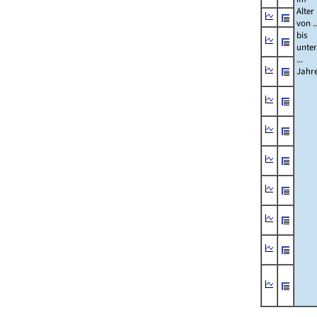
Alter
von ..
bis
unter
...
Jahr