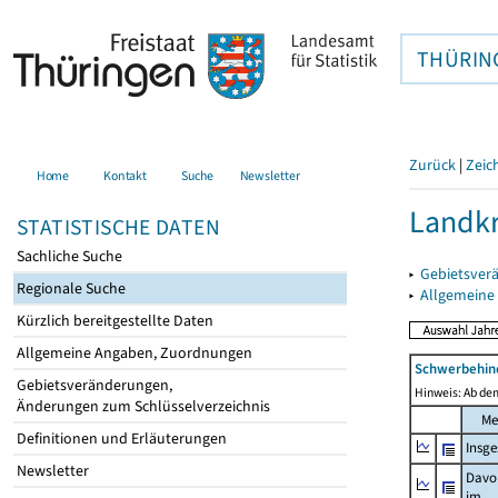
THÜRIN
Zurück
|
Zeic
Home
Kontakt
Suche
Newsletter
Landkr
STATISTISCHE DATEN
Sachliche Suche
▸
Gebietsver
Regionale Suche
▸
Allgemeine
Kürzlich bereitgestellte Daten
Allgemeine Angaben, Zuordnungen
Schwerbehin
Gebietsveränderungen,
Hinweis: Ab dem
Änderungen zum Schlüsselverzeichnis
Me
Definitionen und Erläuterungen
Insg
Newsletter
Davo
im