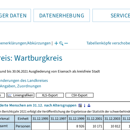
GER DATEN
DATENERHEBUNG
SERVIC
henerklärungen/Abkürzungen
|
Tabellenköpfe verschob
eis: Wartburgkreis
und bis 30.06.2021 Ausgliederung von Eisenach als kreisfreie Stadt
änderungen des Landkreises
 Angaben, Zuordnungen
derte Menschen am 31.12. nach Altersgruppen
 Berichtsjahr 2021 erfolgt die Veröffentlichung der Ergebnisse der Statistik der schwerbeh
rkmal
Einheit
31.12.1995
31.12.1997
31.12.1999
31.12.2001
31.12.2003
31.1
esamt
Personen
8 926
10 171
10 812