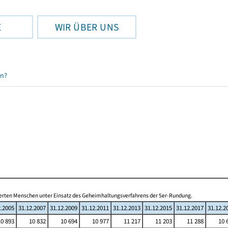
E
WIR ÜBER UNS
en?
inderten Menschen unter Einsatz des Geheimhaltungsverfahrens der 5er-Rundung.
2.2005
31.12.2007
31.12.2009
31.12.2011
31.12.2013
31.12.2015
31.12.2017
31.12.2
10 893
10 832
10 694
10 977
11 217
11 203
11 288
10 