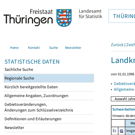
THÜRIN
Zurück
|
Zeic
Home
Kontakt
Suche
Newsletter
Landkr
STATISTISCHE DATEN
Sachliche Suche
von 01.01.1998 
Regionale Suche
▸
Gebietsver
Kürzlich bereitgestellte Daten
▸
Allgemeine
Allgemeine Angaben, Zuordnungen
Gebietsveränderungen,
Schwerbehin
Änderungen zum Schlüsselverzeichnis
Hinweis: Ab dem
Definitionen und Erläuterungen
Me
Newsletter
Insg