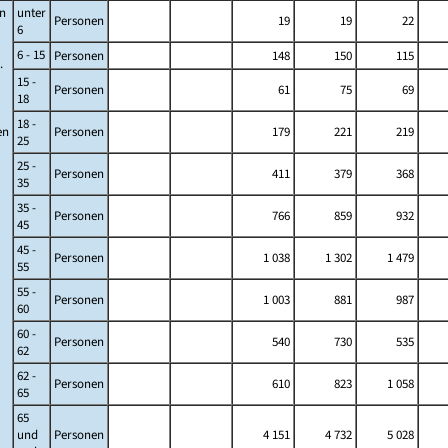
n
unter
Personen
19
19
22
6
6 - 15
Personen
148
150
115
.
15 -
Personen
61
75
69
18
18 -
en
Personen
179
221
219
25
25 -
Personen
411
379
368
35
35 -
Personen
766
859
932
45
45 -
Personen
1 038
1 302
1 479
55
55 -
Personen
1 003
881
987
60
60 -
Personen
540
730
535
62
62 -
Personen
610
823
1 058
65
65
und
Personen
4 151
4 732
5 028