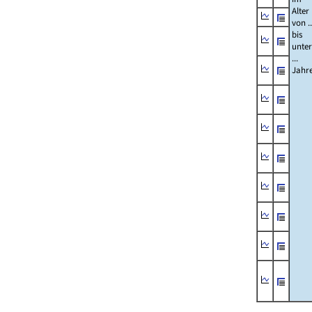
Alter
von ..
bis
unter
...
Jahr