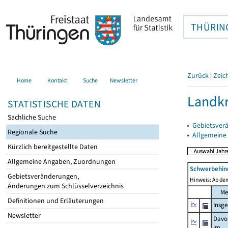
THÜRIN
Zurück
|
Zeic
Home
Kontakt
Suche
Newsletter
Landkr
STATISTISCHE DATEN
Sachliche Suche
▸
Gebietsver
Regionale Suche
▸
Allgemeine
Kürzlich bereitgestellte Daten
Allgemeine Angaben, Zuordnungen
Schwerbehin
Gebietsveränderungen,
Hinweis: Ab dem
Änderungen zum Schlüsselverzeichnis
Me
Definitionen und Erläuterungen
Insg
Newsletter
Davo
im