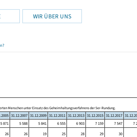
E
WIR ÜBER UNS
en?
inderten Menschen unter Einsatz des Geheimhaltungsverfahrens der 5er-Rundung.
2.2005
31.12.2007
31.12.2009
31.12.2011
31.12.2013
31.12.2015
31.12.2017
31.12.2
5 871
5 588
5 841
6 555
6 903
7 159
7 547
7 
26
26
19
25
28
29
30