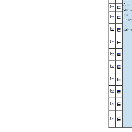
Alter
von ..
bis
unter
...
Jahr