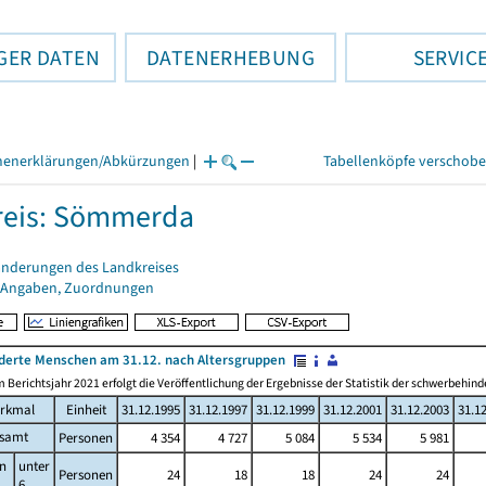
GER DATEN
DATENERHEBUNG
SERVIC
henerklärungen/Abkürzungen
|
Tabellenköpfe verschob
reis: Sömmerda
änderungen des Landkreises
 Angaben, Zuordnungen
derte Menschen am 31.12. nach Altersgruppen
 Berichtsjahr 2021 erfolgt die Veröffentlichung der Ergebnisse der Statistik der schwerbeh
rkmal
Einheit
31.12.1995
31.12.1997
31.12.1999
31.12.2001
31.12.2003
31.1
esamt
Personen
4 354
4 727
5 084
5 534
5 981
n
unter
Personen
24
18
18
24
24
6