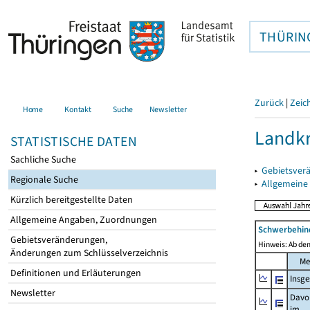
THÜRIN
Zurück
|
Zeic
Home
Kontakt
Suche
Newsletter
Landk
STATISTISCHE DATEN
Sachliche Suche
▸
Gebietsver
Regionale Suche
▸
Allgemeine
Kürzlich bereitgestellte Daten
Allgemeine Angaben, Zuordnungen
Schwerbehin
Gebietsveränderungen,
Hinweis: Ab dem
Änderungen zum Schlüsselverzeichnis
Me
Definitionen und Erläuterungen
Insg
Newsletter
Davo
im