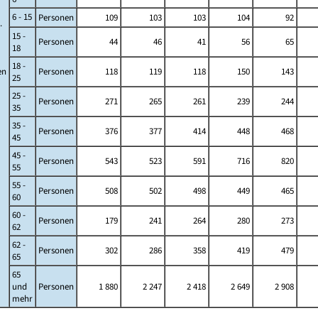
6 - 15
Personen
109
103
103
104
92
.
15 -
Personen
44
46
41
56
65
18
18 -
en
Personen
118
119
118
150
143
25
25 -
Personen
271
265
261
239
244
35
35 -
Personen
376
377
414
448
468
45
45 -
Personen
543
523
591
716
820
55
55 -
Personen
508
502
498
449
465
60
60 -
Personen
179
241
264
280
273
62
62 -
Personen
302
286
358
419
479
65
65
und
Personen
1 880
2 247
2 418
2 649
2 908
mehr