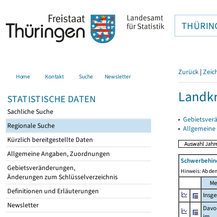
THÜRIN
Zurück
|
Zeic
Home
Kontakt
Suche
Newsletter
Landkr
STATISTISCHE DATEN
Sachliche Suche
▸
Gebietsver
Regionale Suche
▸
Allgemeine
Kürzlich bereitgestellte Daten
Allgemeine Angaben, Zuordnungen
Schwerbehin
Gebietsveränderungen,
Hinweis: Ab dem
Änderungen zum Schlüsselverzeichnis
Me
Definitionen und Erläuterungen
Insg
Newsletter
Davo
im