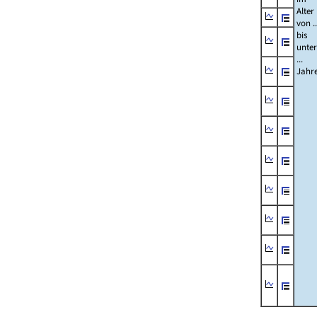
Alter
von ..
bis
unter
...
Jahr