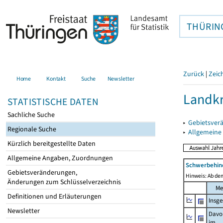
THÜRIN
Zurück
|
Zeic
Home
Kontakt
Suche
Newsletter
Landkr
STATISTISCHE DATEN
Sachliche Suche
▸
Gebietsver
Regionale Suche
▸
Allgemeine
Kürzlich bereitgestellte Daten
Allgemeine Angaben, Zuordnungen
Schwerbehin
Gebietsveränderungen,
Hinweis: Ab dem
Änderungen zum Schlüsselverzeichnis
Me
Definitionen und Erläuterungen
Insg
Newsletter
Davo
im