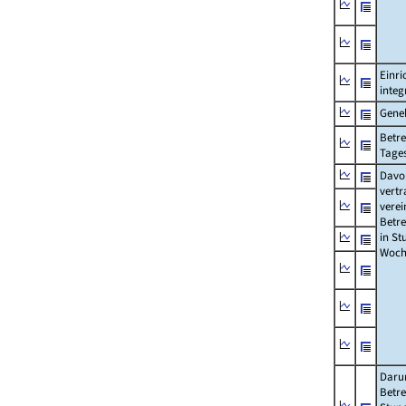
Einri
integ
Gene
Betre
Tage
Davon
vertr
verei
Betre
in St
Woch
Daru
Betre