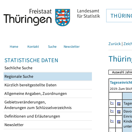
THÜRIN
Zurück
|
Zeic
Home
Kontakt
Suche
Newsletter
Thürin
STATISTISCHE DATEN
Sachliche Suche
Regionale Suche
Tageseinrich
Kürzlich bereitgestellte Daten
2019: Zum Stich
Allgemeine Angaben, Zuordnungen
Gebietsveränderungen,
Tages
Änderungen zum Schlüsselverzeichnis
Davo
Definitionen und Erläuterungen
Einri
Kind
Newsletter
unte