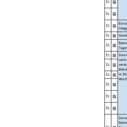
Einri
integ
Gene
Betre
Tage
Davon
vertr
verei
Betre
in St
Woch
Daru
Betre