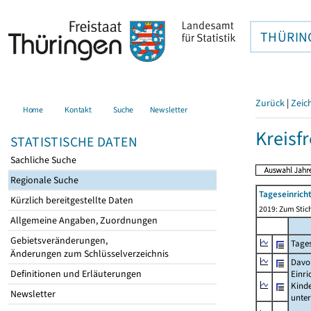
THÜRIN
Zurück
|
Zeic
Home
Kontakt
Suche
Newsletter
Kreisfr
STATISTISCHE DATEN
Sachliche Suche
Regionale Suche
Tageseinrich
Kürzlich bereitgestellte Daten
2019: Zum Stich
Allgemeine Angaben, Zuordnungen
Gebietsveränderungen,
Tages
Änderungen zum Schlüsselverzeichnis
Davo
Definitionen und Erläuterungen
Einri
Kind
Newsletter
unte