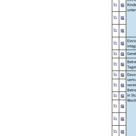
Kind
unte
Einri
integ
Gene
Betre
Tage
Davon
vertr
verei
Betre
in St
Woch