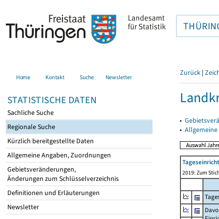
THÜRIN
Zurück
|
Zeic
Home
Kontakt
Suche
Newsletter
Landkr
STATISTISCHE DATEN
Sachliche Suche
▸
Gebietsver
Regionale Suche
▸
Allgemeine
Kürzlich bereitgestellte Daten
Allgemeine Angaben, Zuordnungen
Tageseinrich
Gebietsveränderungen,
2019: Zum Stich
Änderungen zum Schlüsselverzeichnis
Definitionen und Erläuterungen
Tages
Newsletter
Davo
Einri