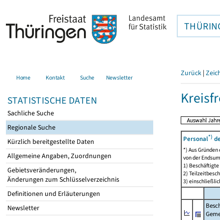
THÜRIN
Zurück
|
Zeic
Home
Kontakt
Suche
Newsletter
Kreisfr
STATISTISCHE DATEN
Sachliche Suche
Regionale Suche
*)
Personal
de
Kürzlich bereitgestellte Daten
*) Aus Gründen
Allgemeine Angaben, Zuordnungen
von der Endsu
1) Beschäftigt
Gebietsveränderungen,
2) Teilzeitbesch
Änderungen zum Schlüsselverzeichnis
3) einschließl
Definitionen und Erläuterungen
Besch
Newsletter
Geme