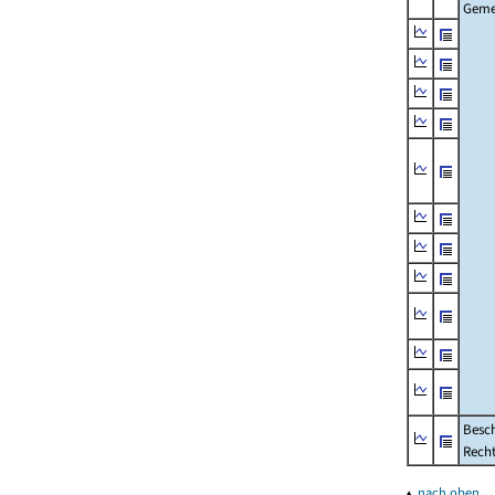
Geme
Besch
Rech
▴
nach oben