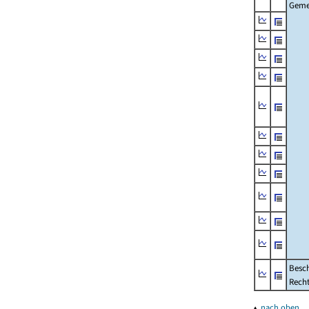
Geme
Besch
Rech
▴
nach oben