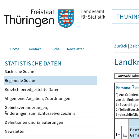
THÜRIN
Zurück
|
Zeic
Home
Kontakt
Suche
Newsletter
Landkr
STATISTISCHE DATEN
Sachliche Suche
Regionale Suche
*)
Personal
de
Kürzlich bereitgestellte Daten
*) Aus Gründen
Allgemeine Angaben, Zuordnungen
von der Endsu
1) Beschäftigt
Gebietsveränderungen,
2) Teilzeitbesch
Änderungen zum Schlüsselverzeichnis
3) einschließl
Definitionen und Erläuterungen
Besch
Newsletter
Geme