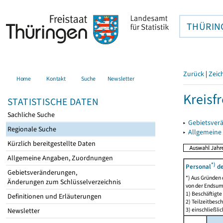
THÜRIN
Zurück
|
Zeic
Home
Kontakt
Suche
Newsletter
Kreisfr
STATISTISCHE DATEN
Sachliche Suche
▸
Gebietsverä
Regionale Suche
▸
Allgemeine
Kürzlich bereitgestellte Daten
Allgemeine Angaben, Zuordnungen
*)
Personal
de
Gebietsveränderungen,
*) Aus Gründen
Änderungen zum Schlüsselverzeichnis
von der Endsu
1) Beschäftigt
Definitionen und Erläuterungen
2) Teilzeitbesch
3) einschließl
Newsletter