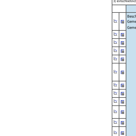
3) einschließl
Besch
Geme
Geme