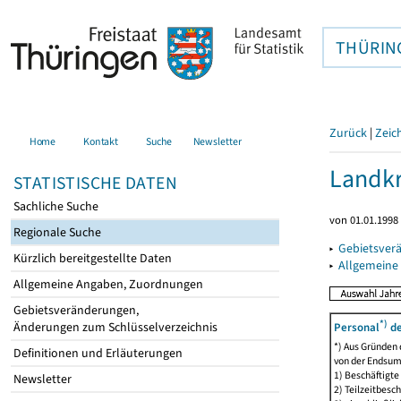
THÜRIN
Zurück
|
Zeic
Home
Kontakt
Suche
Newsletter
Landkr
STATISTISCHE DATEN
Sachliche Suche
von 01.01.1998 
Regionale Suche
▸
Gebietsver
Kürzlich bereitgestellte Daten
▸
Allgemeine
Allgemeine Angaben, Zuordnungen
Gebietsveränderungen,
*)
Änderungen zum Schlüsselverzeichnis
Personal
de
*) Aus Gründen
Definitionen und Erläuterungen
von der Endsu
1) Beschäftigt
Newsletter
2) Teilzeitbesch