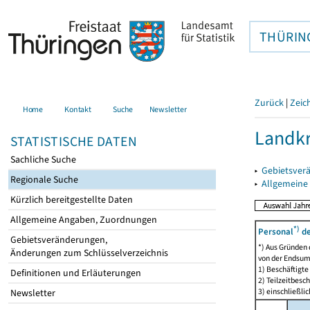
THÜRIN
Zurück
|
Zeic
Home
Kontakt
Suche
Newsletter
Landkr
STATISTISCHE DATEN
Sachliche Suche
▸
Gebietsver
Regionale Suche
▸
Allgemeine
Kürzlich bereitgestellte Daten
Allgemeine Angaben, Zuordnungen
*)
Personal
de
Gebietsveränderungen,
*) Aus Gründen
Änderungen zum Schlüsselverzeichnis
von der Endsu
1) Beschäftigt
Definitionen und Erläuterungen
2) Teilzeitbesch
3) einschließl
Newsletter