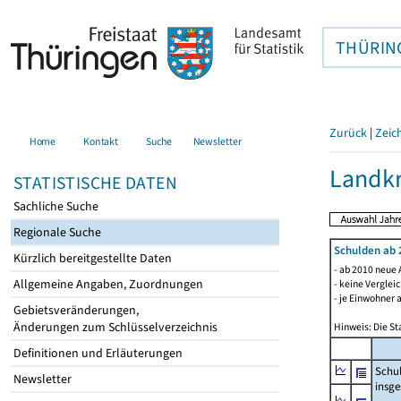
THÜRIN
Zurück
|
Zeic
Home
Kontakt
Suche
Newsletter
Landkr
STATISTISCHE DATEN
Sachliche Suche
Regionale Suche
Schulden ab 
Kürzlich bereitgestellte Daten
- ab 2010 neue 
Allgemeine Angaben, Zuordnungen
- keine Verglei
- je Einwohner 
Gebietsveränderungen,
Änderungen zum Schlüsselverzeichnis
Hinweis: Die St
Definitionen und Erläuterungen
Schu
Newsletter
insg