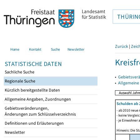
THÜRIN
Zurück
|
Zeic
Home
Kontakt
Suche
Newsletter
Kreisfr
STATISTISCHE DATEN
Sachliche Suche
▸
Gebietsverä
Regionale Suche
▸
Allgemeine
Kürzlich bereitgestellte Daten
Allgemeine Angaben, Zuordnungen
Schulden ab 
Gebietsveränderungen,
- ab 2010 neue 
Änderungen zum Schlüsselverzeichnis
- keine Verglei
- je Einwohner 
Definitionen und Erläuterungen
Hinweis: Die St
Newsletter