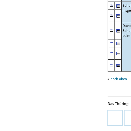
Schu
insg
Davo
Schu
beim
▴
nach oben
Das Thüringer