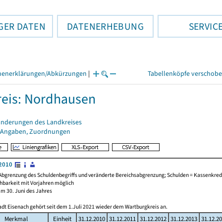
GER DATEN
DATENERHEBUNG
SERVIC
henerklärungen/Abkürzungen
|
Tabellenköpfe verschob
eis: Nordhausen
änderungen des Landkreises
 Angaben, Zuordnungen
2010
Abgrenzung des Schuldenbegriffs und veränderte Bereichsabgrenzung; Schulden = Kassenkredi
chbarkeit mit Vorjahren möglich
am 30. Juni des Jahres
adt Eisenach gehört seit dem 1.Juli 2021 wieder dem Wartburgkreis an.
Merkmal
Einheit
31.12.2010
31.12.2011
31.12.2012
31.12.2013
31.12.2