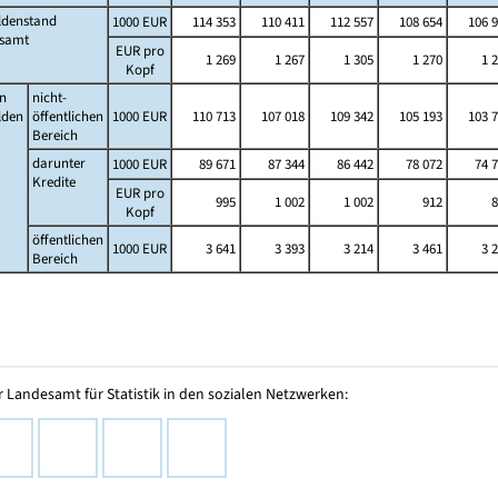
ldenstand
1000 EUR
114 353
110 411
112 557
108 654
106 9
esamt
EUR pro
1 269
1 267
1 305
1 270
1 
Kopf
n
nicht-
lden
öffentlichen
1000 EUR
110 713
107 018
109 342
105 193
103 7
Bereich
darunter
1000 EUR
89 671
87 344
86 442
78 072
74 
Kredite
EUR pro
995
1 002
1 002
912
8
Kopf
öffentlichen
1000 EUR
3 641
3 393
3 214
3 461
3 
Bereich
 Landesamt für Statistik in den sozialen Netzwerken: