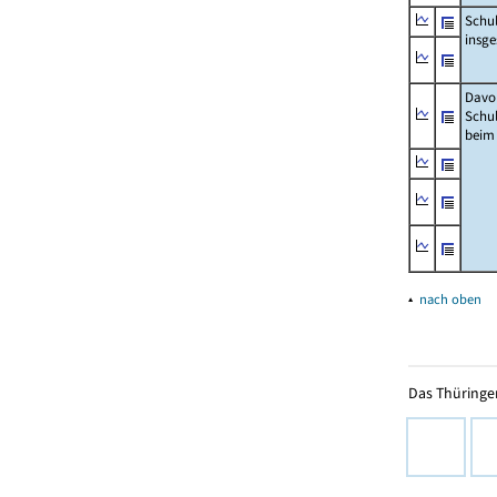
Schu
insg
Davo
Schu
beim
▴
nach oben
Das Thüringer