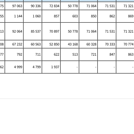
75
97 063
90 336
72 834
50 778
71 064
71 531
71 321
255
1 144
1 060
857
603
850
862
869
13
92 064
85 537
70 897
50 778
71 064
71 531
71 321
708
67 232
60 563
52 850
43 168
60 328
70 333
70 774
77
792
711
622
513
721
847
863
262
4 999
4 799
1 937
-
-
-
-