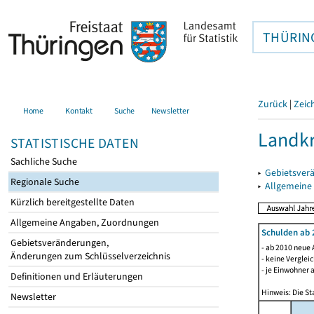
THÜRIN
Zurück
|
Zeic
Home
Kontakt
Suche
Newsletter
Landkr
STATISTISCHE DATEN
Sachliche Suche
▸
Gebietsver
Regionale Suche
▸
Allgemeine
Kürzlich bereitgestellte Daten
Allgemeine Angaben, Zuordnungen
Schulden ab 
Gebietsveränderungen,
- ab 2010 neue 
Änderungen zum Schlüsselverzeichnis
- keine Verglei
- je Einwohner 
Definitionen und Erläuterungen
Hinweis: Die St
Newsletter