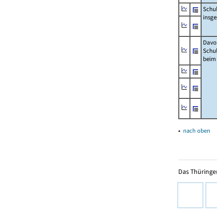
Schu
insg
Davo
Schu
beim
▴
nach oben
Das Thüringer