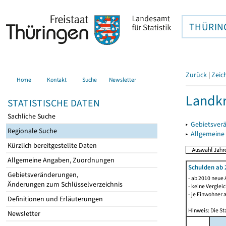
THÜRIN
Zurück
|
Zeic
Home
Kontakt
Suche
Newsletter
Landkr
STATISTISCHE DATEN
Sachliche Suche
▸
Gebietsver
Regionale Suche
▸
Allgemeine
Kürzlich bereitgestellte Daten
Allgemeine Angaben, Zuordnungen
Schulden ab 
Gebietsveränderungen,
- ab 2010 neue 
Änderungen zum Schlüsselverzeichnis
- keine Verglei
- je Einwohner 
Definitionen und Erläuterungen
Hinweis: Die St
Newsletter