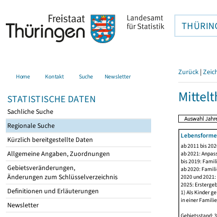
THÜRIN
Zurück
|
Zeic
Home
Kontakt
Suche
Newsletter
Mittel
STATISTISCHE DATEN
Sachliche Suche
Regionale Suche
Lebensformen
Kürzlich bereitgestellte Daten
ab 2011 bis 20
Allgemeine Angaben, Zuordnungen
ab 2021: Anpas
bis 2019: Fami
Gebietsveränderungen,
ab 2020: Famil
Änderungen zum Schlüsselverzeichnis
2020 und 2021: 
2025: Erstergeb
Definitionen und Erläuterungen
1) Als Kinder g
in einer Famili
Newsletter
Gebietsstand: 3