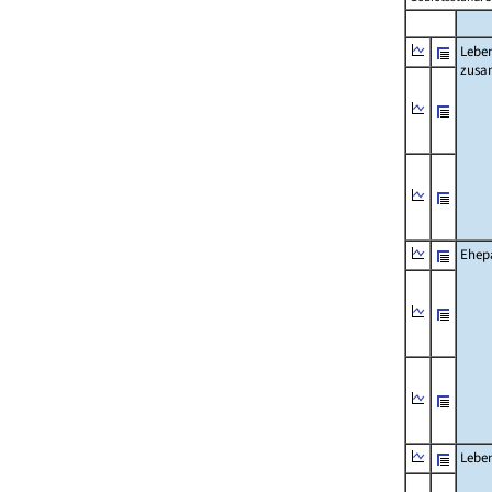
Lebe
zus
Ehep
Lebe