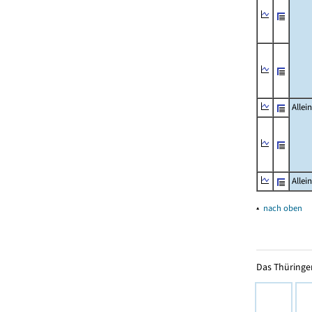
Allei
Allei
▴
nach oben
Das Thüringer