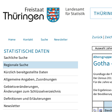
THÜRIN
Zurück
|
Zeic
Home
Kontakt
Suche
Newsletter
STATISTISCHE DATEN
Altersgruppe
Sachliche Suche
Gotha 
Regionale Suche
Kürzlich bereitgestellte Daten
Grundlage der F
Der Zensus 2011
Allgemeine Angaben, Zuordnungen
Für die Jahre v
Gebietsveränderungen,
Die Ergebnisse
Änderungen zum Schlüsselverzeichnis
der Bevölkerung
Definitionen und Erläuterungen
Newsletter
Bevö