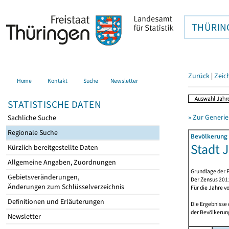
THÜRIN
Zurück
|
Zeic
Home
Kontakt
Suche
Newsletter
STATISTISCHE DATEN
» Zur Generie
Sachliche Suche
Regionale Suche
Bevölkerung 
Stadt J
Kürzlich bereitgestellte Daten
Allgemeine Angaben, Zuordnungen
Grundlage der F
Gebietsveränderungen,
Der Zensus 2011
Änderungen zum Schlüsselverzeichnis
Für die Jahre v
Definitionen und Erläuterungen
Die Ergebnisse
der Bevölkerung
Newsletter