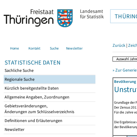
THÜRIN
Zurück
|
Zeic
Home
Kontakt
Suche
Newsletter
STATISTISCHE DATEN
» Zur Generie
Sachliche Suche
Regionale Suche
Bevölkerung 
Unstrut
Kürzlich bereitgestellte Daten
Allgemeine Angaben, Zuordnungen
Grundlage der F
Gebietsveränderungen,
Der Zensus 2011
Änderungen zum Schlüsselverzeichnis
Für die Jahre v
Definitionen und Erläuterungen
Die Ergebnisse
der Bevölkerung
Newsletter