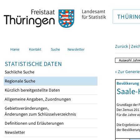
THÜRIN
Zurück
|
Zeic
Home
Kontakt
Suche
Newsletter
STATISTISCHE DATEN
» Zur Generie
Sachliche Suche
Regionale Suche
Bevölkerung 
Saale-H
Kürzlich bereitgestellte Daten
Allgemeine Angaben, Zuordnungen
Grundlage der F
Gebietsveränderungen,
Der Zensus 2011
Änderungen zum Schlüsselverzeichnis
Für die Jahre v
Definitionen und Erläuterungen
Die Ergebnisse
der Bevölkerung
Newsletter