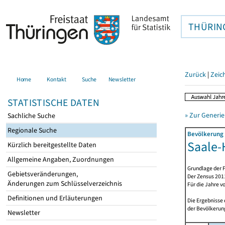
THÜRIN
Zurück
|
Zeic
Home
Kontakt
Suche
Newsletter
STATISTISCHE DATEN
» Zur Generie
Sachliche Suche
Regionale Suche
Bevölkerung 
Saale-H
Kürzlich bereitgestellte Daten
Allgemeine Angaben, Zuordnungen
Grundlage der F
Gebietsveränderungen,
Der Zensus 2011
Änderungen zum Schlüsselverzeichnis
Für die Jahre v
Definitionen und Erläuterungen
Die Ergebnisse
der Bevölkerung
Newsletter