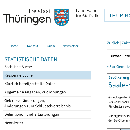
THÜRIN
Zurück
|
Zeic
Home
Kontakt
Suche
Newsletter
STATISTISCHE DATEN
» Zur Generie
Sachliche Suche
Regionale Suche
Bevölkerung 
Saale-H
Kürzlich bereitgestellte Daten
Allgemeine Angaben, Zuordnungen
Grundlage der F
Gebietsveränderungen,
Der Zensus 2011
Änderungen zum Schlüsselverzeichnis
Für die Jahre v
Definitionen und Erläuterungen
Die Ergebnisse
der Bevölkerung
Newsletter