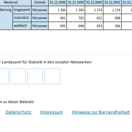
Merkmal
Einheit
31.12.1998
31.12.1999
31.12.2000
31.12.2001
31.12
lkerung
insgesamt
Personen
1 356
1 350
1 274
1 174
männlich
Personen
661
702
621
608
weiblich
Personen
695
648
653
566
 Landesamt für Statistik in den sozialen Netzwerken:
 zu dieser Website:
Datenschutz
Impressum
Hinweise zur Barrierefreiheit