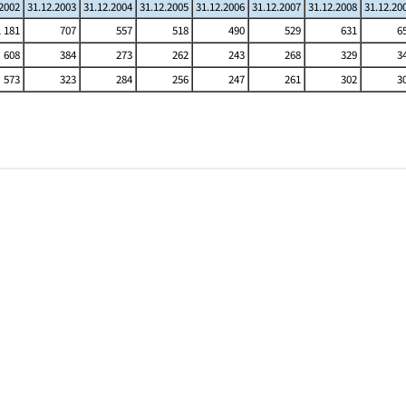
.2002
31.12.2003
31.12.2004
31.12.2005
31.12.2006
31.12.2007
31.12.2008
31.12.20
1 181
707
557
518
490
529
631
6
608
384
273
262
243
268
329
3
573
323
284
256
247
261
302
3