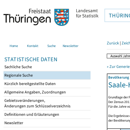
THÜRIN
Zurück
|
Zeic
Home
Kontakt
Suche
Newsletter
STATISTISCHE DATEN
» Zur Generie
Sachliche Suche
Regionale Suche
Bevölkerung 
Saale-H
Kürzlich bereitgestellte Daten
Allgemeine Angaben, Zuordnungen
Grundlage der F
Gebietsveränderungen,
Der Zensus 2011
Änderungen zum Schlüsselverzeichnis
Für die Jahre v
Definitionen und Erläuterungen
Die Ergebnisse
der Bevölkerung
Newsletter