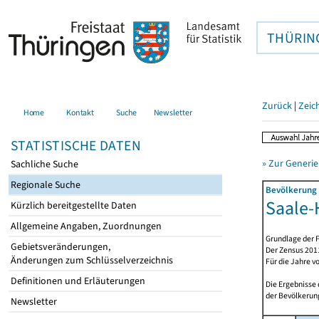
THÜRIN
Zurück
|
Zeic
Home
Kontakt
Suche
Newsletter
STATISTISCHE DATEN
» Zur Generie
Sachliche Suche
Regionale Suche
Bevölkerung 
Saale-H
Kürzlich bereitgestellte Daten
Allgemeine Angaben, Zuordnungen
Grundlage der F
Gebietsveränderungen,
Der Zensus 2011
Änderungen zum Schlüsselverzeichnis
Für die Jahre v
Definitionen und Erläuterungen
Die Ergebnisse
der Bevölkerung
Newsletter