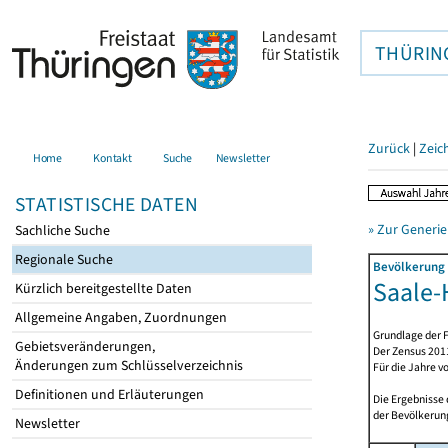
THÜRIN
Zurück
|
Zeic
Home
Kontakt
Suche
Newsletter
STATISTISCHE DATEN
» Zur Generie
Sachliche Suche
Regionale Suche
Bevölkerung 
Saale-H
Kürzlich bereitgestellte Daten
Allgemeine Angaben, Zuordnungen
Grundlage der F
Gebietsveränderungen,
Der Zensus 2011
Änderungen zum Schlüsselverzeichnis
Für die Jahre v
Definitionen und Erläuterungen
Die Ergebnisse
der Bevölkerung
Newsletter