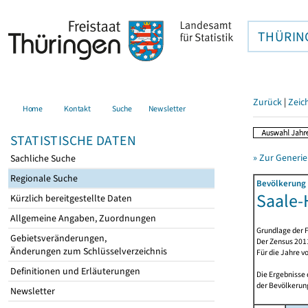
THÜRIN
Zurück
|
Zeic
Home
Kontakt
Suche
Newsletter
STATISTISCHE DATEN
» Zur Generie
Sachliche Suche
Regionale Suche
Bevölkerung 
Saale-H
Kürzlich bereitgestellte Daten
Allgemeine Angaben, Zuordnungen
Grundlage der F
Gebietsveränderungen,
Der Zensus 2011
Änderungen zum Schlüsselverzeichnis
Für die Jahre v
Definitionen und Erläuterungen
Die Ergebnisse
der Bevölkerung
Newsletter