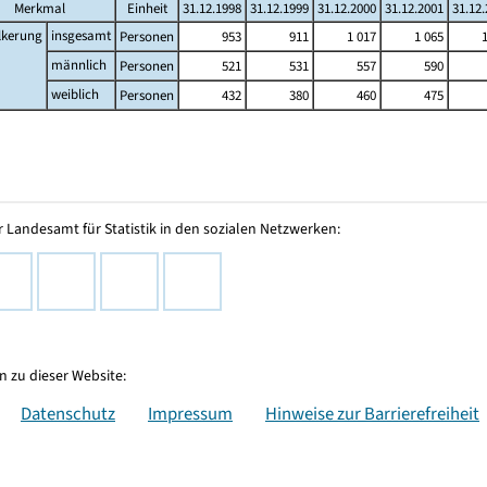
Merkmal
Einheit
31.12.1998
31.12.1999
31.12.2000
31.12.2001
31.12
lkerung
insgesamt
Personen
953
911
1 017
1 065
männlich
Personen
521
531
557
590
weiblich
Personen
432
380
460
475
 Landesamt für Statistik in den sozialen Netzwerken:
 zu dieser Website:
Datenschutz
Impressum
Hinweise zur Barrierefreiheit