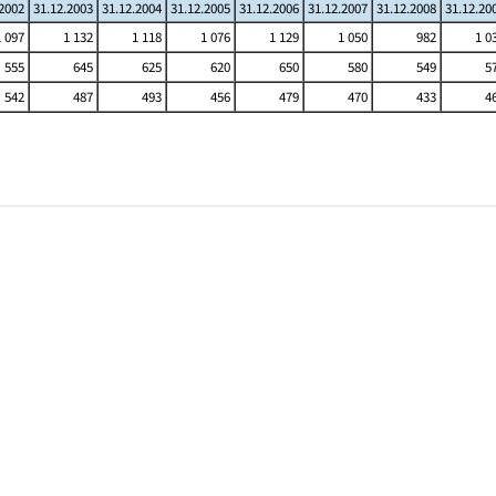
.2002
31.12.2003
31.12.2004
31.12.2005
31.12.2006
31.12.2007
31.12.2008
31.12.20
1 097
1 132
1 118
1 076
1 129
1 050
982
1 0
555
645
625
620
650
580
549
5
542
487
493
456
479
470
433
4