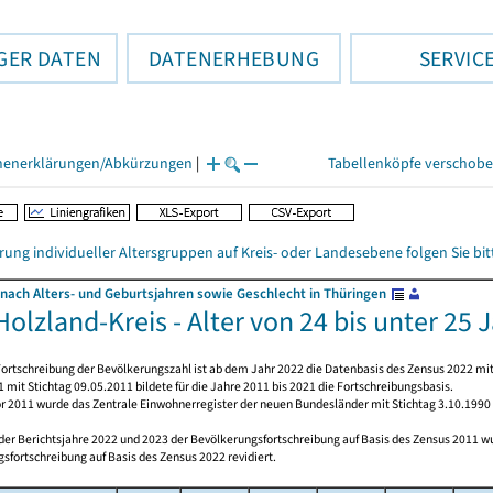
GER DATEN
DATENERHEBUNG
SERVIC
henerklärungen/Abkürzungen
|
Tabellenköpfe verschob
rung individueller Altersgruppen auf Kreis- oder Landesebene folgen Sie b
nach Alters- und Geburtsjahren sowie Geschlecht in Thüringen
olzland-Kreis - Alter von 24 bis unter 25 
ortschreibung der Bevölkerungszahl ist ab dem Jahr 2022 die Datenbasis des Zensus 2022 mit
 mit Stichtag 09.05.2011 bildete für die Jahre 2011 bis 2021 die Fortschreibungsbasis.
or 2011 wurde das Zentrale Einwohnerregister der neuen Bundesländer mit Stichtag 3.10.1990
 der Berichtsjahre 2022 und 2023 der Bevölkerungsfortschreibung auf Basis des Zensus 2011 
sfortschreibung auf Basis des Zensus 2022 revidiert.