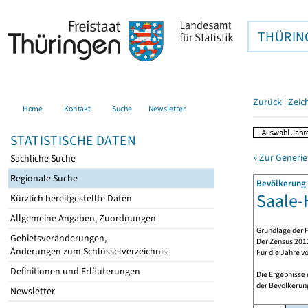
THÜRIN
Zurück
|
Zeic
Home
Kontakt
Suche
Newsletter
STATISTISCHE DATEN
» Zur Generie
Sachliche Suche
Regionale Suche
Bevölkerung 
Saale-H
Kürzlich bereitgestellte Daten
Allgemeine Angaben, Zuordnungen
Grundlage der F
Gebietsveränderungen,
Der Zensus 2011
Änderungen zum Schlüsselverzeichnis
Für die Jahre v
Definitionen und Erläuterungen
Die Ergebnisse
der Bevölkerung
Newsletter