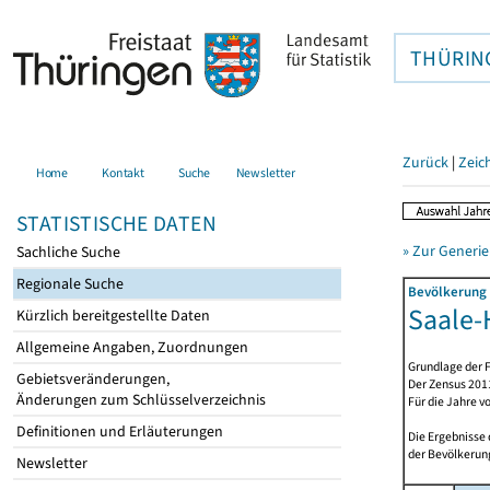
THÜRIN
Zurück
|
Zeic
Home
Kontakt
Suche
Newsletter
STATISTISCHE DATEN
» Zur Generie
Sachliche Suche
Regionale Suche
Bevölkerung 
Saale-H
Kürzlich bereitgestellte Daten
Allgemeine Angaben, Zuordnungen
Grundlage der F
Gebietsveränderungen,
Der Zensus 2011
Änderungen zum Schlüsselverzeichnis
Für die Jahre v
Definitionen und Erläuterungen
Die Ergebnisse
der Bevölkerung
Newsletter