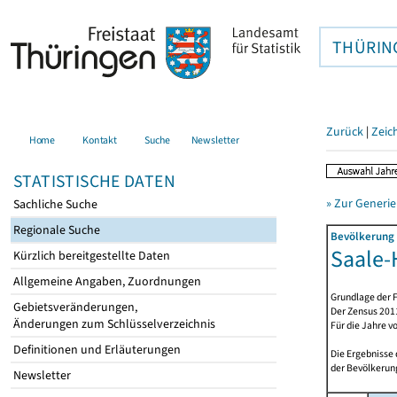
THÜRIN
Zurück
|
Zeic
Home
Kontakt
Suche
Newsletter
STATISTISCHE DATEN
» Zur Generie
Sachliche Suche
Regionale Suche
Bevölkerung 
Saale-H
Kürzlich bereitgestellte Daten
Allgemeine Angaben, Zuordnungen
Grundlage der F
Gebietsveränderungen,
Der Zensus 2011
Änderungen zum Schlüsselverzeichnis
Für die Jahre v
Definitionen und Erläuterungen
Die Ergebnisse
der Bevölkerung
Newsletter