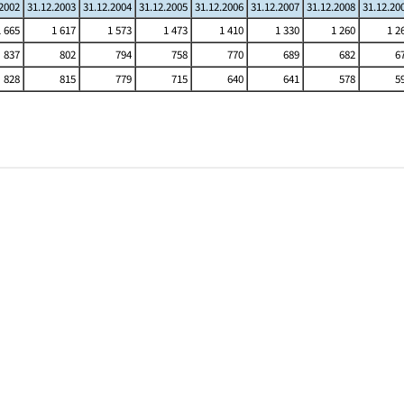
.2002
31.12.2003
31.12.2004
31.12.2005
31.12.2006
31.12.2007
31.12.2008
31.12.20
1 665
1 617
1 573
1 473
1 410
1 330
1 260
1 2
837
802
794
758
770
689
682
6
828
815
779
715
640
641
578
5