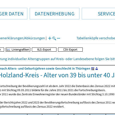
GER DATEN
DATENERHEBUNG
SERVIC
henerklärungen/Abkürzungen
|
Tabellenköpfe verschob
rung individueller Altersgruppen auf Kreis- oder Landesebene folgen Sie b
nach Alters- und Geburtsjahren sowie Geschlecht in Thüringen
olzland-Kreis - Alter von 39 bis unter 40 
ortschreibung der Bevölkerungszahl ist ab dem Jahr 2022 die Datenbasis des Zensus 2022 mit
 mit Stichtag 09.05.2011 bildete für die Jahre 2011 bis 2021 die Fortschreibungsbasis.
or 2011 wurde das Zentrale Einwohnerregister der neuen Bundesländer mit Stichtag 3.10.1990
 der Berichtsjahre 2022 und 2023 der Bevölkerungsfortschreibung auf Basis des Zensus 2011 
sfortschreibung auf Basis des Zensus 2022 revidiert.