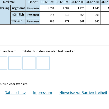
Merkmal
Einheit
31.12.1998
31.12.1999
31.12.2000
31.12.2001
31.12
lkerung
insgesamt
Personen
1 632
1 587
1 725
1 745
männlich
Personen
847
816
864
905
weiblich
Personen
785
771
861
840
 Landesamt für Statistik in den sozialen Netzwerken:
 zu dieser Website:
Datenschutz
Impressum
Hinweise zur Barrierefreiheit