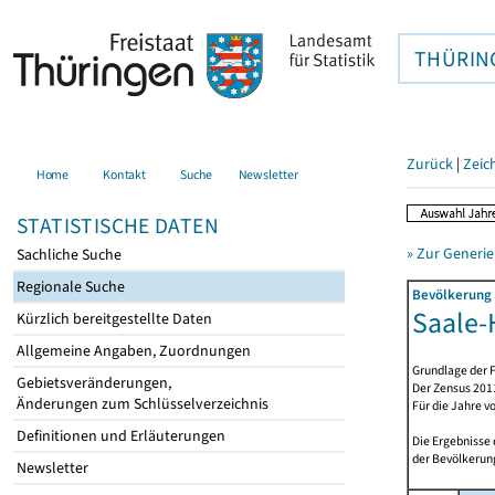
THÜRIN
Zurück
|
Zeic
Home
Kontakt
Suche
Newsletter
STATISTISCHE DATEN
» Zur Generie
Sachliche Suche
Regionale Suche
Bevölkerung 
Saale-H
Kürzlich bereitgestellte Daten
Allgemeine Angaben, Zuordnungen
Grundlage der F
Gebietsveränderungen,
Der Zensus 2011
Änderungen zum Schlüsselverzeichnis
Für die Jahre v
Definitionen und Erläuterungen
Die Ergebnisse
der Bevölkerung
Newsletter