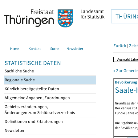
THÜRIN
Zurück
|
Zeic
Home
Kontakt
Suche
Newsletter
STATISTISCHE DATEN
» Zur Generie
Sachliche Suche
Regionale Suche
Bevölkerung 
Saale-H
Kürzlich bereitgestellte Daten
Allgemeine Angaben, Zuordnungen
Grundlage der F
Gebietsveränderungen,
Der Zensus 2011
Änderungen zum Schlüsselverzeichnis
Für die Jahre v
Definitionen und Erläuterungen
Die Ergebnisse
der Bevölkerung
Newsletter