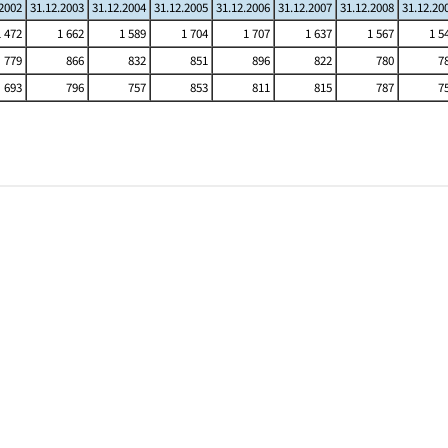
.2002
31.12.2003
31.12.2004
31.12.2005
31.12.2006
31.12.2007
31.12.2008
31.12.20
1 472
1 662
1 589
1 704
1 707
1 637
1 567
1 5
779
866
832
851
896
822
780
7
693
796
757
853
811
815
787
7