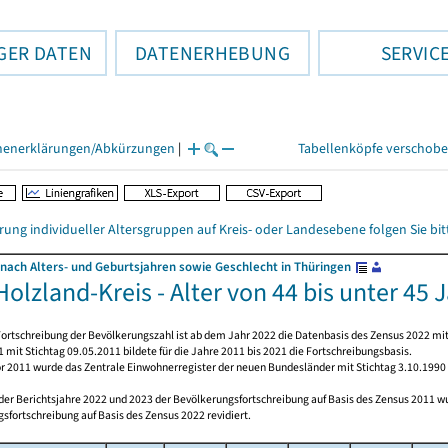
GER DATEN
DATENERHEBUNG
SERVIC
henerklärungen/Abkürzungen
|
Tabellenköpfe verschob
rung individueller Altersgruppen auf Kreis- oder Landesebene folgen Sie b
nach Alters- und Geburtsjahren sowie Geschlecht in Thüringen
olzland-Kreis - Alter von 44 bis unter 45 
ortschreibung der Bevölkerungszahl ist ab dem Jahr 2022 die Datenbasis des Zensus 2022 mit
 mit Stichtag 09.05.2011 bildete für die Jahre 2011 bis 2021 die Fortschreibungsbasis.
or 2011 wurde das Zentrale Einwohnerregister der neuen Bundesländer mit Stichtag 3.10.1990
 der Berichtsjahre 2022 und 2023 der Bevölkerungsfortschreibung auf Basis des Zensus 2011 
sfortschreibung auf Basis des Zensus 2022 revidiert.