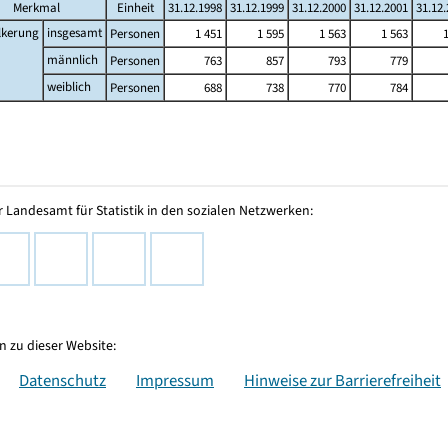
Merkmal
Einheit
31.12.1998
31.12.1999
31.12.2000
31.12.2001
31.12
lkerung
insgesamt
Personen
1 451
1 595
1 563
1 563
männlich
Personen
763
857
793
779
weiblich
Personen
688
738
770
784
 Landesamt für Statistik in den sozialen Netzwerken:
 zu dieser Website:
Datenschutz
Impressum
Hinweise zur Barrierefreiheit