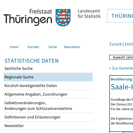
THÜRIN
Zurück
|
Zeic
Home
Kontakt
Suche
Newsletter
STATISTISCHE DATEN
» Zur Generie
Sachliche Suche
Regionale Suche
Bevölkerung 
Saale-H
Kürzlich bereitgestellte Daten
Allgemeine Angaben, Zuordnungen
Grundlage der F
Gebietsveränderungen,
Der Zensus 2011
Änderungen zum Schlüsselverzeichnis
Für die Jahre v
Definitionen und Erläuterungen
Die Ergebnisse
der Bevölkerung
Newsletter