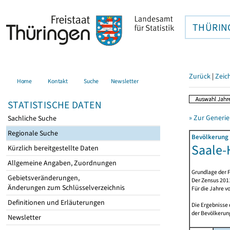
THÜRIN
Zurück
|
Zeic
Home
Kontakt
Suche
Newsletter
STATISTISCHE DATEN
» Zur Generie
Sachliche Suche
Regionale Suche
Bevölkerung 
Saale-H
Kürzlich bereitgestellte Daten
Allgemeine Angaben, Zuordnungen
Grundlage der F
Gebietsveränderungen,
Der Zensus 2011
Änderungen zum Schlüsselverzeichnis
Für die Jahre v
Definitionen und Erläuterungen
Die Ergebnisse
der Bevölkerung
Newsletter