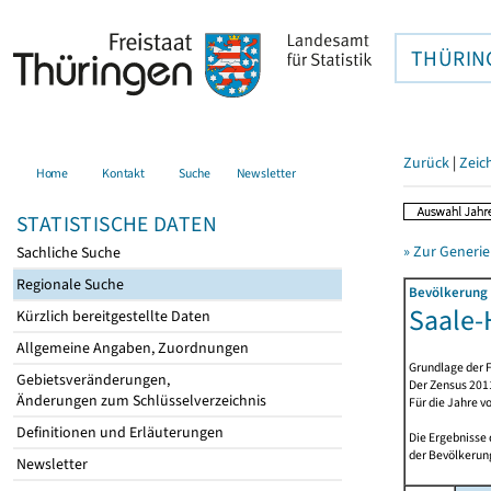
THÜRIN
Zurück
|
Zeic
Home
Kontakt
Suche
Newsletter
STATISTISCHE DATEN
» Zur Generie
Sachliche Suche
Regionale Suche
Bevölkerung 
Saale-H
Kürzlich bereitgestellte Daten
Allgemeine Angaben, Zuordnungen
Grundlage der F
Gebietsveränderungen,
Der Zensus 2011
Änderungen zum Schlüsselverzeichnis
Für die Jahre v
Definitionen und Erläuterungen
Die Ergebnisse
der Bevölkerung
Newsletter