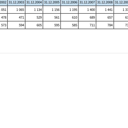
.2002
31.12.2003
31.12.2004
31.12.2005
31.12.2006
31.12.2007
31.12.2008
31.12.20
1 051
1 065
1 134
1 156
1 195
1 400
1 441
1 3
478
471
529
561
610
689
657
6
573
594
605
595
585
711
784
7