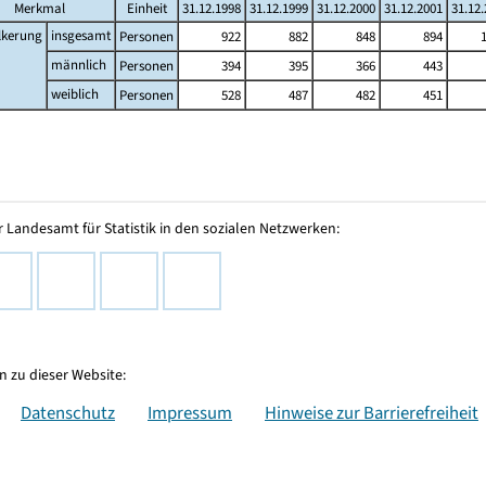
Merkmal
Einheit
31.12.1998
31.12.1999
31.12.2000
31.12.2001
31.12
lkerung
insgesamt
Personen
922
882
848
894
männlich
Personen
394
395
366
443
weiblich
Personen
528
487
482
451
 Landesamt für Statistik in den sozialen Netzwerken:
 zu dieser Website:
Datenschutz
Impressum
Hinweise zur Barrierefreiheit