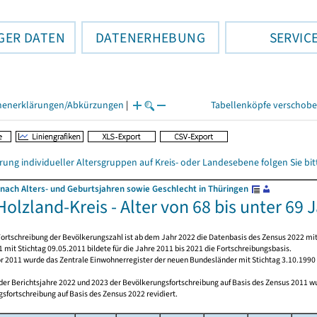
GER DATEN
DATENERHEBUNG
SERVIC
henerklärungen/Abkürzungen
|
Tabellenköpfe verschob
rung individueller Altersgruppen auf Kreis- oder Landesebene folgen Sie b
nach Alters- und Geburtsjahren sowie Geschlecht in Thüringen
olzland-Kreis - Alter von 68 bis unter 69 
ortschreibung der Bevölkerungszahl ist ab dem Jahr 2022 die Datenbasis des Zensus 2022 mit
 mit Stichtag 09.05.2011 bildete für die Jahre 2011 bis 2021 die Fortschreibungsbasis.
or 2011 wurde das Zentrale Einwohnerregister der neuen Bundesländer mit Stichtag 3.10.1990
 der Berichtsjahre 2022 und 2023 der Bevölkerungsfortschreibung auf Basis des Zensus 2011 
sfortschreibung auf Basis des Zensus 2022 revidiert.