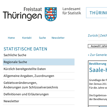
THÜRIN
Zurück
|
Zeic
Home
Kontakt
Suche
Newsletter
STATISTISCHE DATEN
» Zur Generie
Sachliche Suche
Regionale Suche
Bevölkerung 
Saale-H
Kürzlich bereitgestellte Daten
Allgemeine Angaben, Zuordnungen
Grundlage der F
Gebietsveränderungen,
Der Zensus 2011
Änderungen zum Schlüsselverzeichnis
Für die Jahre v
Definitionen und Erläuterungen
Die Ergebnisse
der Bevölkerung
Newsletter