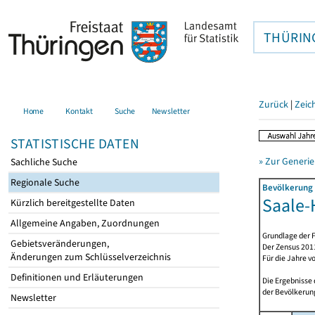
THÜRIN
Zurück
|
Zeic
Home
Kontakt
Suche
Newsletter
STATISTISCHE DATEN
» Zur Generie
Sachliche Suche
Regionale Suche
Bevölkerung 
Saale-H
Kürzlich bereitgestellte Daten
Allgemeine Angaben, Zuordnungen
Grundlage der F
Gebietsveränderungen,
Der Zensus 2011
Änderungen zum Schlüsselverzeichnis
Für die Jahre v
Definitionen und Erläuterungen
Die Ergebnisse
der Bevölkerung
Newsletter